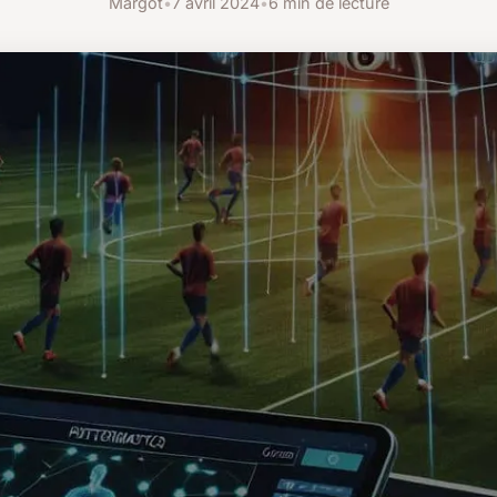
Margot
•
7 avril 2024
•
6 min de lecture