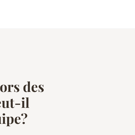
o
ors des
ut-il
uipe?