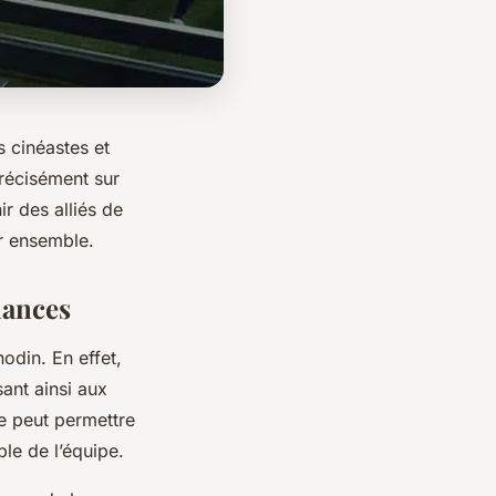
s cinéastes et
précisément sur
r des alliés de
ir ensemble.
mances
odin. En effet,
ant ainsi aux
ue peut permettre
le de l’équipe.