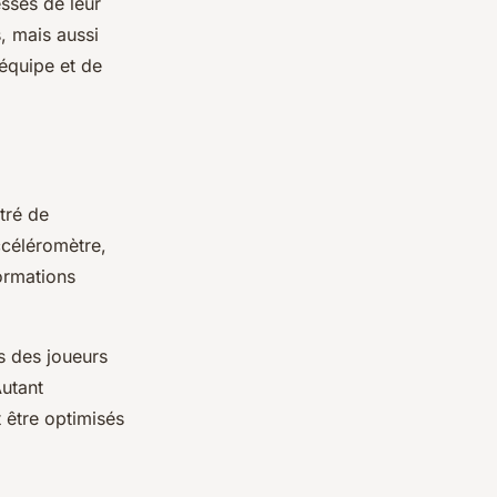
esses de leur
, mais aussi
’équipe et de
tré de
ccéléromètre,
ormations
s des joueurs
Autant
 être optimisés