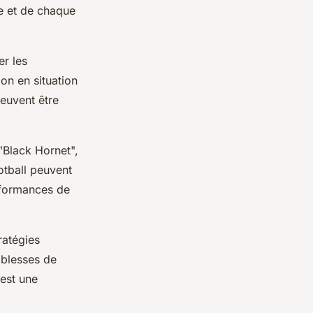
pe et de chaque
er les
on en situation
peuvent être
"Black Hornet",
otball peuvent
erformances de
ratégies
aiblesses de
 est une