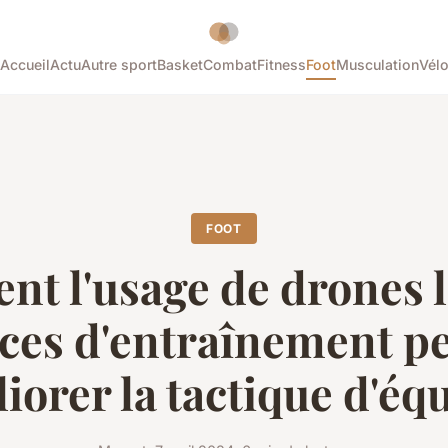
Accueil
Actu
Autre sport
Basket
Combat
Fitness
Foot
Musculation
Vél
FOOT
t l'usage de drones l
ces d'entraînement pe
iorer la tactique d'éq