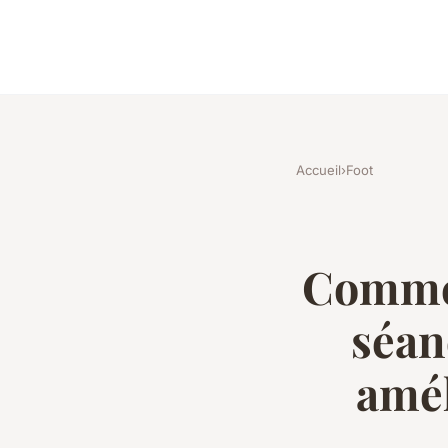
Accueil
›
Foot
Commen
séan
amél