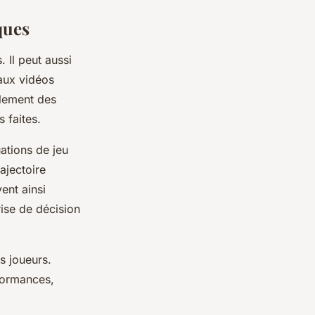
ques
 Il peut aussi
 aux vidéos
ulement des
 faites.
uations de jeu
ajectoire
ent ainsi
rise de décision
s joueurs.
formances,