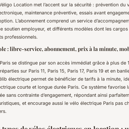
 Véligo Location met l’accent sur la sécurité : prévention du 
lectronique, maintenance préventive, essais avant engageme
 option. L’abonnement comprend un service d’accompagneme
le soutien employeur, et différents modèles dont les cargo
ets professionnels.
le : libre-service, abonnement, prix à la minute, mob
 Paris se distingue par son accès immédiat grâce à plus de 
réparties sur Paris 11, Paris 15, Paris 17, Paris 19 et en banli
ib électrique permet de bénéficier de tarifs à la minute, id
ectrique courte et longue durée Paris. Ce système favorise l
ée sans contrainte d’engagement, répondant ainsi parfaite
ristiques, et encourage aussi le vélo électrique Paris pas c
rs.
types de vélos électriques en location : 