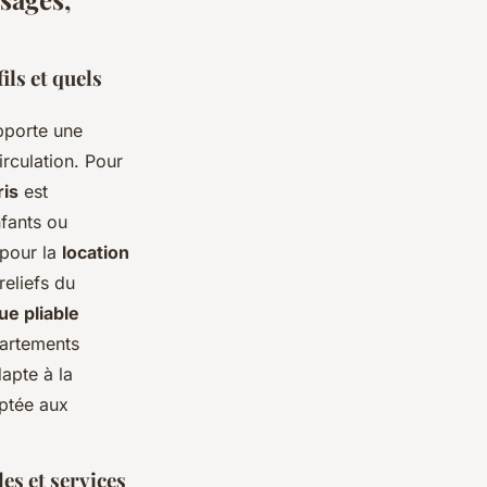
ils et quels
porte une
irculation. Pour
ris
est
nfants ou
 pour la
location
reliefs du
ue pliable
partements
apte à la
aptée aux
es et services