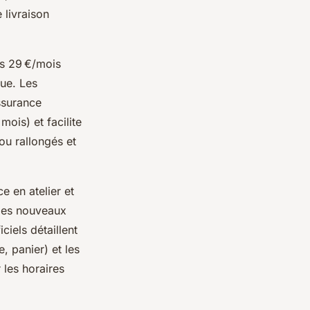
 livraison
ès 29 €/mois
eue. Les
assurance
mois) et facilite
 ou rallongés et
 en atelier et
 des nouveaux
ciels détaillent
, panier) et les
 les horaires