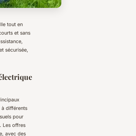
lle tout en
courts et sans
ssistance,
et sécurisée,
électrique
principaux
à différents
nsuels pour
. Les offres
ie, avec des