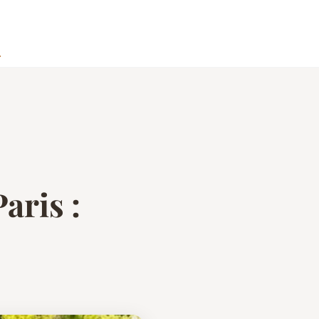
o
aris :