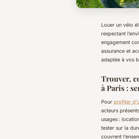
Louer un vélo él
respectant l’env
engagement cont
assurance et acc
adaptée à vos b
Trouver, co
à Paris : s
Pour
profiter d'
acteurs présent
usages : locatio
tester sur la du
couvrent l’ense