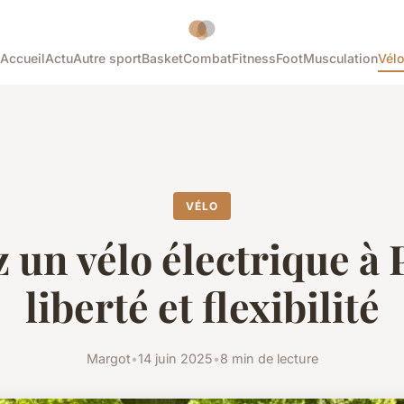
Accueil
Actu
Autre sport
Basket
Combat
Fitness
Foot
Musculation
Vél
VÉLO
 un vélo électrique à P
liberté et flexibilité
Margot
•
14 juin 2025
•
8 min de lecture